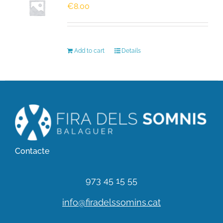
€
8.00
HISTÒRIC
Add to cart
Details
FER UN DONATIU!
INSCRIPCIÓ CURSA / CAMINADA
Contacte
973 45 15 55
info@firadelssomins.cat