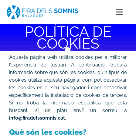
Skip
to
Toggl
content
Navig
POLÍTICA DE
INICI
COOKIES
CURSA I CAMINADA
Aquesta pàgina web utilitza cookies per a millorar
l’experiència de l’usuari. A continuació, trobarà
ACTIVITATS
informació sobre que són les cookies, quin tipus de
cookies utilitza aquesta pàgina, com pot desactivar
les cookies en el seu navegador i com desactivar
COM PUC AJUDAR
específicament la instal·lació de cookies de tercers.
Si no troba la informació específica que està
INSCRIU-TE
buscant, si us plau enviï un correu a
info@firadelssomnis.cat
.
NOTÍCIES
Què són les cookies?