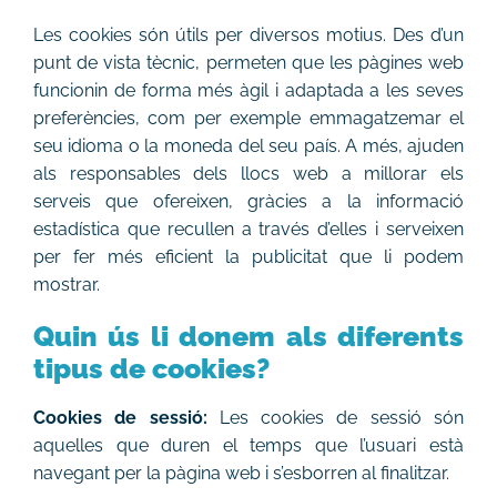
Les cookies són útils per diversos motius. Des d’un
HISTÒRIC
punt de vista tècnic, permeten que les pàgines web
funcionin de forma més àgil i adaptada a les seves
preferències, com per exemple emmagatzemar el
FER UN DONATIU!
seu idioma o la moneda del seu país. A més, ajuden
als responsables dels llocs web a millorar els
INSCRIPCIÓ CURSA / CAMINADA
serveis que ofereixen, gràcies a la informació
estadística que recullen a través d’elles i serveixen
per fer més eficient la publicitat que li podem
mostrar.
Quin ús li donem als diferents
tipus de cookies?
Cookies de sessió:
Les cookies de sessió són
aquelles que duren el temps que l’usuari està
navegant per la pàgina web i s’esborren al finalitzar.