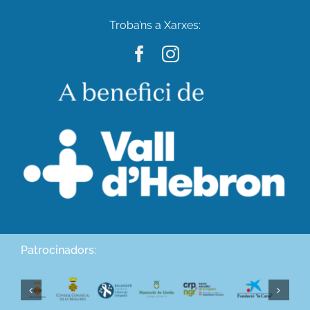
Troba’ns a Xarxes:
Patrocinadors: