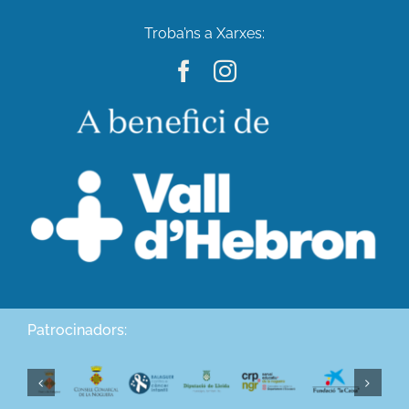
Troba’ns a Xarxes:
Patrocinadors: