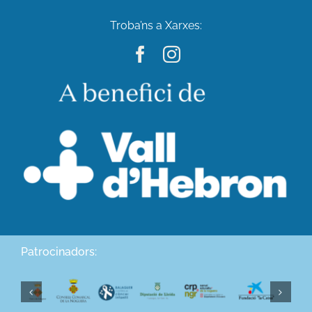
Troba’ns a Xarxes:
Patrocinadors: