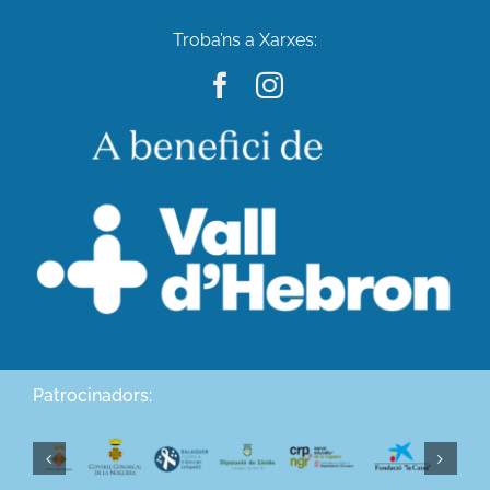
Troba’ns a Xarxes:
Patrocinadors: