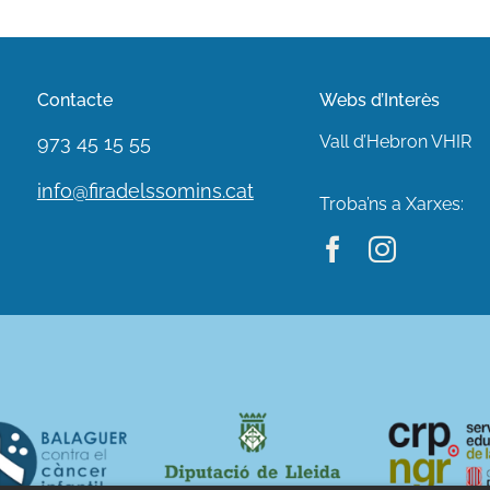
Contacte
Webs d’Interès
973 45 15 55
Vall d’Hebron VHIR
info@firadelssomins.cat
Troba’ns a Xarxes: