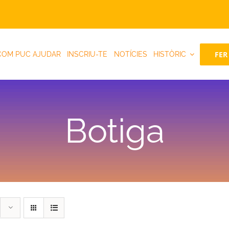
FER
COM PUC AJUDAR
INSCRIU-TE
NOTÍCIES
HISTÒRIC
Botiga