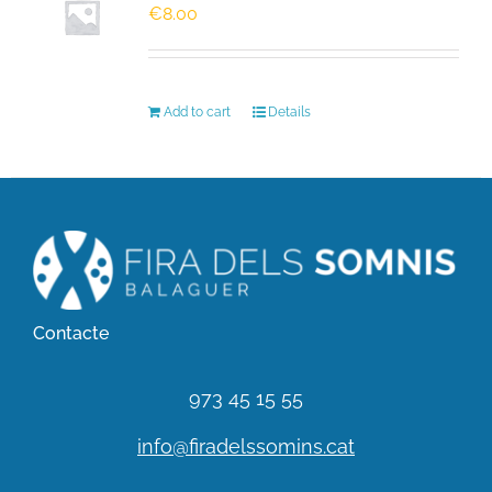
€
8.00
HISTÒRIC
Add to cart
Details
FER UN DONATIU!
INSCRIPCIÓ CURSA / CAMINADA
Contacte
973 45 15 55
info@firadelssomins.cat