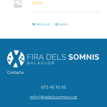
€
8.00
HISTÒRIC
Add to cart
Details
FER UN DONATIU!
INSCRIPCIÓ CURSA / CAMINADA
Contacte
973 45 15 55
info@firadelssomins.cat