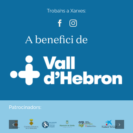
Troba’ns a Xarxes:
Patrocinadors: