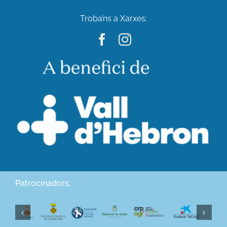
Troba’ns a Xarxes:
Patrocinadors: