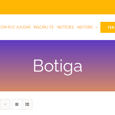
FER
COM PUC AJUDAR
INSCRIU-TE
NOTÍCIES
HISTÒRIC
Botiga