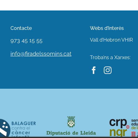
Contacte
Webs d’Interès
973 45 15 55
Vall d’Hebron VHIR
info@firadelssomins.cat
Troba’ns a Xarxes: