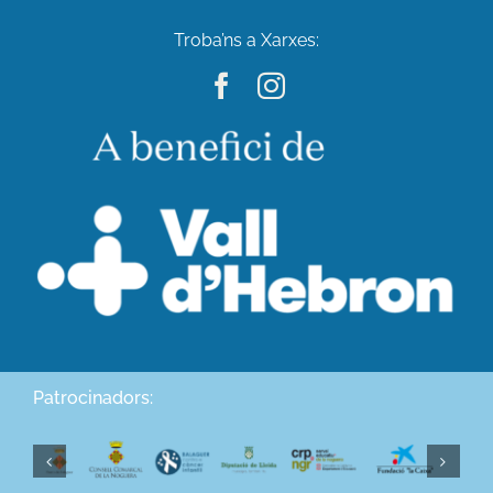
Troba’ns a Xarxes:
Patrocinadors: