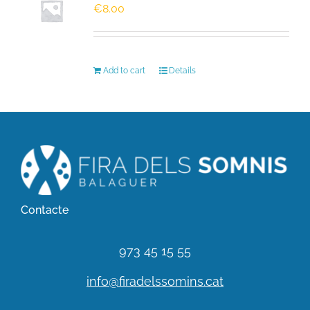
€
8.00
HISTÒRIC
Add to cart
Details
FER UN DONATIU!
INSCRIPCIÓ CURSA / CAMINADA
Contacte
973 45 15 55
info@firadelssomins.cat