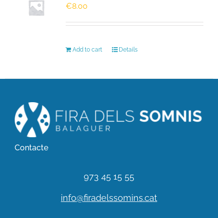
€
8.00
HISTÒRIC
Add to cart
Details
FER UN DONATIU!
INSCRIPCIÓ CURSA / CAMINADA
Contacte
973 45 15 55
info@firadelssomins.cat