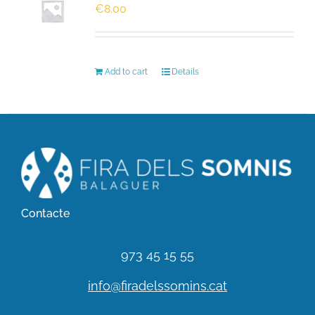
€
8.00
HISTÒRIC
Add to cart
Details
FER UN DONATIU!
INSCRIPCIÓ CURSA / CAMINADA
Contacte
973 45 15 55
info@firadelssomins.cat