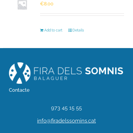
€
8.00
HISTÒRIC
Add to cart
Details
FER UN DONATIU!
INSCRIPCIÓ CURSA / CAMINADA
Contacte
973 45 15 55
info@firadelssomins.cat