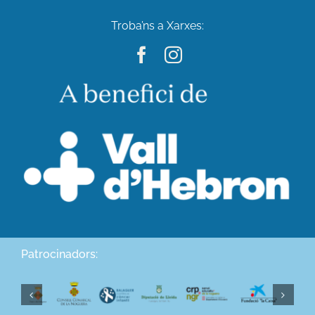
Troba’ns a Xarxes:
Patrocinadors: