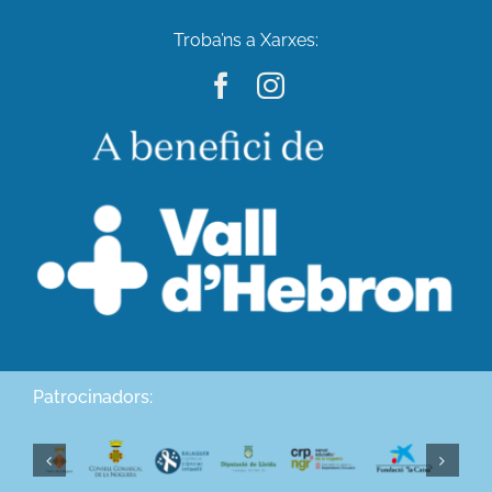
Troba’ns a Xarxes:
Patrocinadors: