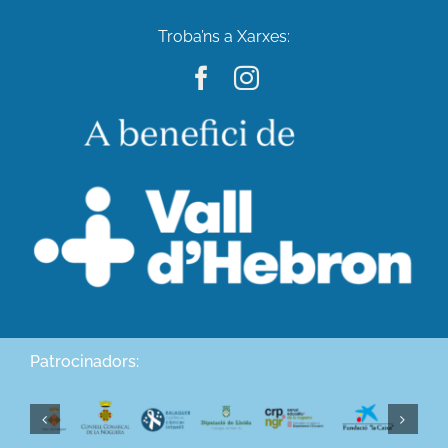
Troba’ns a Xarxes:
Patrocinadors: