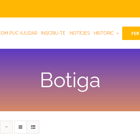
FER
COM PUC AJUDAR
INSCRIU-TE
NOTÍCIES
HISTÒRIC
Botiga