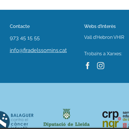
Contacte
Webs d’Interès
973 45 15 55
Vall d’Hebron VHIR
info@firadelssomins.cat
Troba’ns a Xarxes: