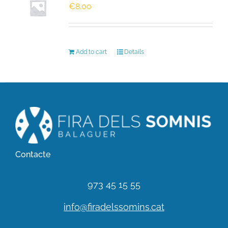
€
8.00
HISTÒRIC
Add to cart
Details
FER UN DONATIU!
INSCRIPCIÓ CURSA / CAMINADA
Contacte
973 45 15 55
info@firadelssomins.cat