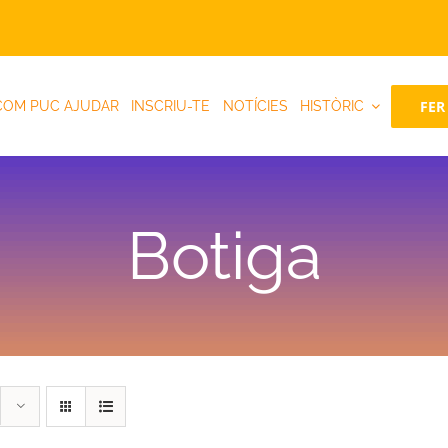
FER
COM PUC AJUDAR
INSCRIU-TE
NOTÍCIES
HISTÒRIC
Botiga