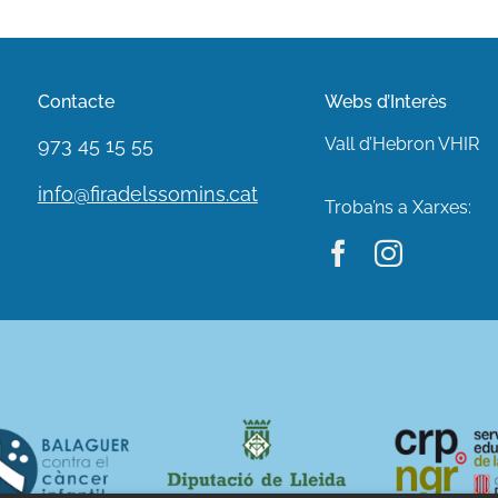
Contacte
Webs d’Interès
973 45 15 55
Vall d’Hebron VHIR
info@firadelssomins.cat
Troba’ns a Xarxes: