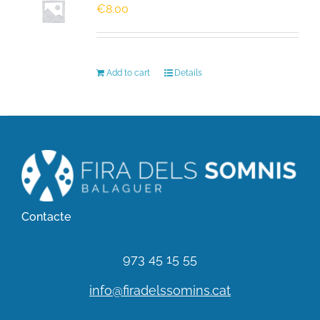
€
8.00
HISTÒRIC
Add to cart
Details
FER UN DONATIU!
INSCRIPCIÓ CURSA / CAMINADA
Contacte
973 45 15 55
info@firadelssomins.cat