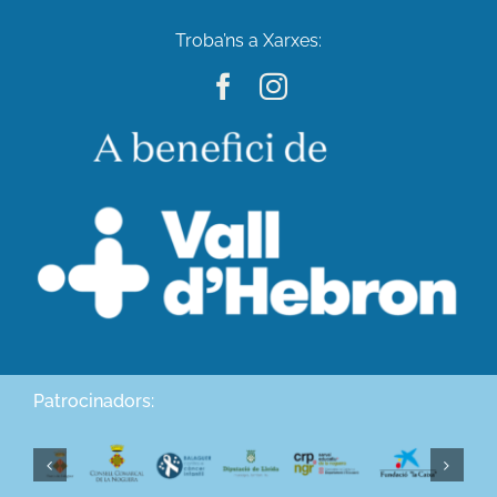
Troba’ns a Xarxes:
Patrocinadors: