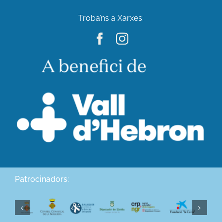
Troba’ns a Xarxes:
Patrocinadors: