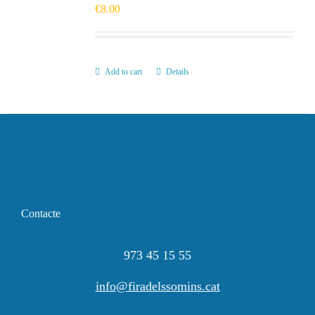
€
8.00
HISTÒRIC
Add to cart
Details
FER UN DONATIU!
INSCRIPCIÓ CURSA / CAMINADA
Contacte
973 45 15 55
info@firadelssomins.cat